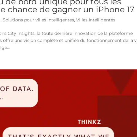
au de bord unique pour tous les
ne chance de gagner un iPhone 17 
t
,
Solutions pour villes intelligentes
,
Villes Intelligentes
ns City Insights, la toute dernière innovation de la plateforme
s offre une vision complète et unifiée du fonctionnement de la vi
ge...