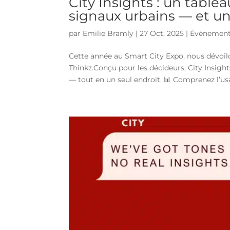
City Insights : un table
signaux urbains — et u
par
Emilie Bramly
|
27 Oct, 2025
|
Évènemen
Cette année au Smart City Expo, nous dévoilo
Thinkz.Conçu pour les décideurs, City Insight
— tout en un seul endroit. 📊 Comprenez l’usa