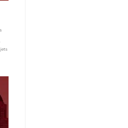
es
r
jets