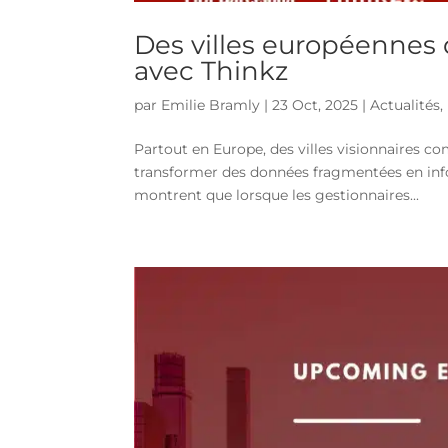
Des villes européennes
avec Thinkz
par
Emilie Bramly
|
23 Oct, 2025
|
Actualités
,
Partout en Europe, des villes visionnaires c
transformer des données fragmentées en infor
montrent que lorsque les gestionnaires...