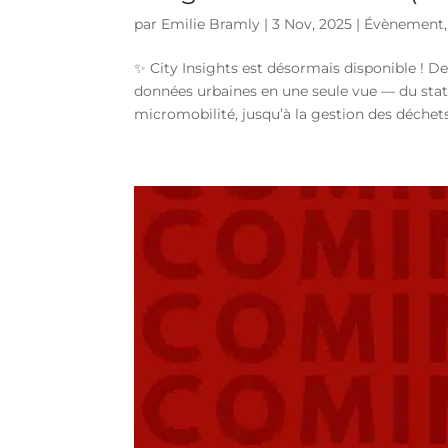
par
Emilie Bramly
|
3 Nov, 2025
|
Évènement
✨ City Insights est désormais disponible ! De
données urbaines en une seule vue — du stati
micromobilité, jusqu’à la gestion des déchets,