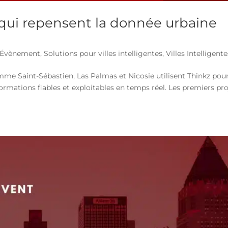
 qui repensent la donnée urbaine
Évènement
,
Solutions pour villes intelligentes
,
Villes Intelligent
omme Saint-Sébastien, Las Palmas et Nicosie utilisent Thinkz pou
mations fiables et exploitables en temps réel. Les premiers pro