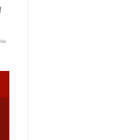
!
lle