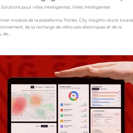
,
Solutions pour villes intelligentes
,
Villes Intelligentes
rnier module de la plateforme Thinkz, City Insights réunit toutes
onnement, de la recharge de véhicules électriques et de la
 de...